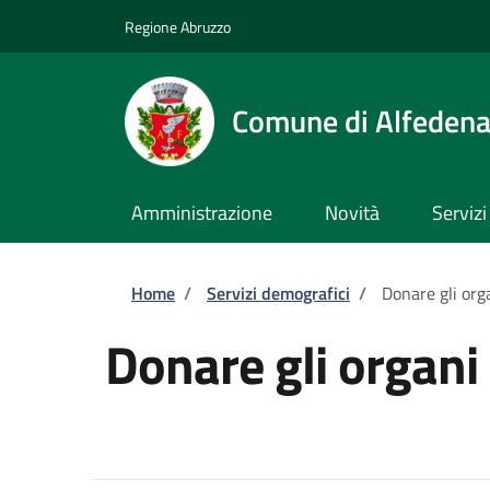
Salta al contenuto principale
Skip to footer content
Regione Abruzzo
Comune di Alfeden
Amministrazione
Novità
Servizi
Briciole di pane
Home
/
Servizi demografici
/
Donare gli org
Donare gli organi