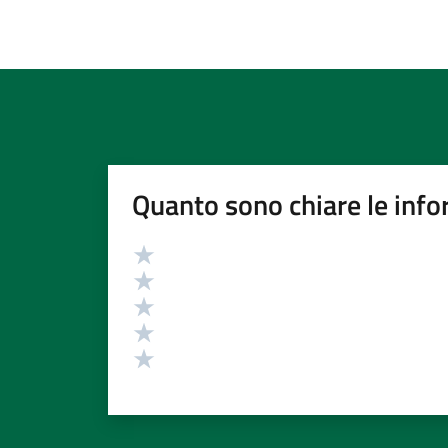
Quanto sono chiare le info
Valutazione
Valuta 5 stelle su 5
Valuta 4 stelle su 5
Valuta 3 stelle su 5
Valuta 2 stelle su 5
Valuta 1 stelle su 5