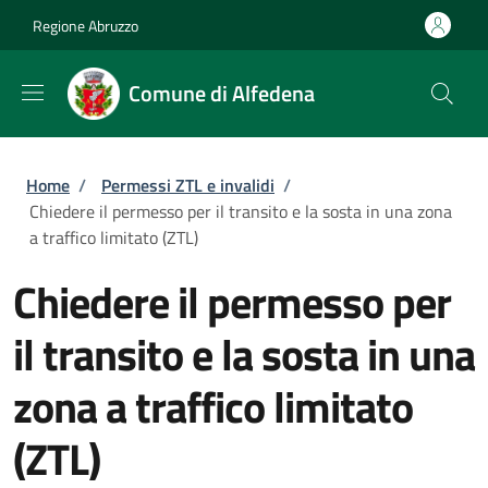
Salta al contenuto principale
Skip to footer content
Regione Abruzzo
Comune di Alfedena
Briciole di pane
Home
/
Permessi ZTL e invalidi
/
Chiedere il permesso per il transito e la sosta in una zona
a traffico limitato (ZTL)
Chiedere il permesso per
il transito e la sosta in una
zona a traffico limitato
(ZTL)