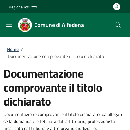
Salta al contenuto principale
Skip to footer content
Regione Abruzzo
Comune di Alfedena
Briciole di pane
Home
/
Documentazione comprovante il titolo dichiarato
Documentazione
comprovante il titolo
dichiarato
Documentazione comprovante il titolo dichiarato, da allegare
se la domanda è effettuata dall'affittuario, professionista
incaricato dal tribunale altro organo giudiziario,