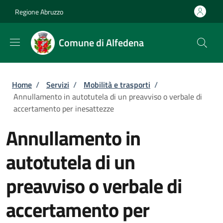
Salta al contenuto principale
Skip to footer content
Regione Abruzzo
Comune di Alfedena
Briciole di pane
Home
/
Servizi
/
Mobilità e trasporti
/
Annullamento in autotutela di un preavviso o verbale di
accertamento per inesattezze
Annullamento in
autotutela di un
preavviso o verbale di
accertamento per