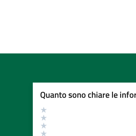
Quanto sono chiare le info
Valutazione
Valuta 5 stelle su 5
Valuta 4 stelle su 5
Valuta 3 stelle su 5
Valuta 2 stelle su 5