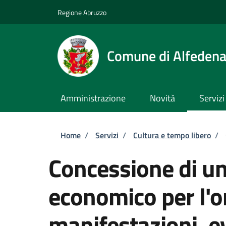
Salta al contenuto principale
Skip to footer content
Regione Abruzzo
Comune di Alfeden
Amministrazione
Novità
Servizi
Briciole di pane
Home
/
Servizi
/
Cultura e tempo libero
/
Concessione di un
economico per l'o
manifestazioni, ev