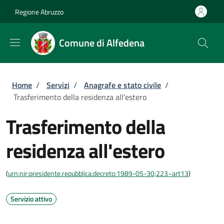
Salta al contenuto principale
Skip to footer content
Regione Abruzzo
Comune di Alfedena
Briciole di pane
Home
/
Servizi
/
Anagrafe e stato civile
/
Trasferimento della residenza all'estero
Trasferimento della
residenza all'estero
(
urn:nir:presidente.repubblica:decreto:1989-05-30;223~art13
)
Servizio attivo