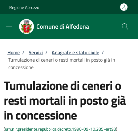
Salta al contenuto principale
Skip to footer content
Regione Abruzzo
Comune di Alfedena
Briciole di pane
Home
/
Servizi
/
Anagrafe e stato civile
/
Tumulazione di ceneri o resti mortali in posto già in
concessione
Tumulazione di ceneri o
resti mortali in posto già
in concessione
(
urn:nir:presidente.repubblica:decreto:1990-09-10;285~art93
)