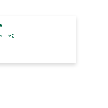
e
ena (AQ)