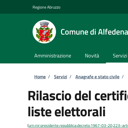
Salta al contenuto principale
Skip to footer content
Regione Abruzzo
Comune di Alfeden
Amministrazione
Novità
Servizi
Briciole di pane
Home
/
Servizi
/
Anagrafe e stato civile
/
Rilascio del certif
liste elettorali
(
urn:nir:presidente.repubblica:decreto:1967-03-20;223~art