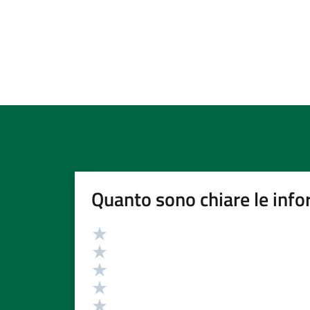
Quanto sono chiare le info
Valutazione
Valuta 5 stelle su 5
Valuta 4 stelle su 5
Valuta 3 stelle su 5
Valuta 2 stelle su 5
Valuta 1 stelle su 5