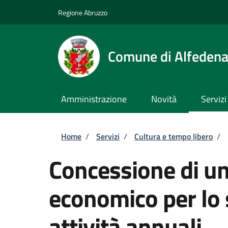
Salta al contenuto principale
Skip to footer content
Regione Abruzzo
Comune di Alfeden
Amministrazione
Novità
Servizi
Briciole di pane
Home
/
Servizi
/
Cultura e tempo libero
/
Concessione di un
economico per lo 
attività annuali