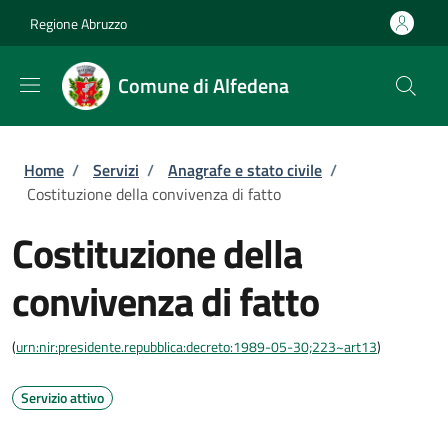
Salta al contenuto principale
Skip to footer content
Regione Abruzzo
Comune di Alfedena
Briciole di pane
Home
/
Servizi
/
Anagrafe e stato civile
/
Costituzione della convivenza di fatto
Costituzione della
convivenza di fatto
(
urn:nir:presidente.repubblica:decreto:1989-05-30;223~art13
)
Servizio attivo