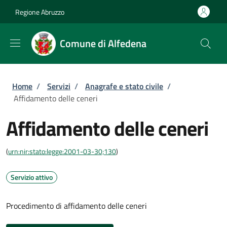
Salta al contenuto principale
Skip to footer content
Regione Abruzzo
Comune di Alfedena
Briciole di pane
Home
/
Servizi
/
Anagrafe e stato civile
/
Affidamento delle ceneri
Affidamento delle ceneri
(
urn:nir:stato:legge:2001-03-30;130
)
Servizio attivo
Procedimento di affidamento delle ceneri