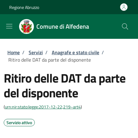
Salta al contenuto principale
Skip to footer content
Regione Abruzzo
Comune di Alfedena
Briciole di pane
Home
/
Servizi
/
Anagrafe e stato civile
/
Ritiro delle DAT da parte del disponente
Ritiro delle DAT da parte
del disponente
(
urn:nir:stato:legge:2017-12-22;219~art4
)
Servizio attivo