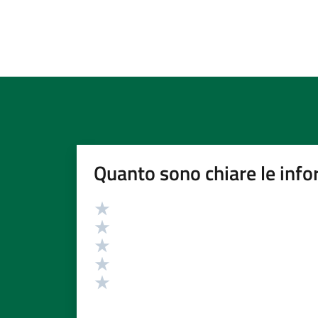
Quanto sono chiare le info
Valutazione
Valuta 5 stelle su 5
Valuta 4 stelle su 5
Valuta 3 stelle su 5
Valuta 2 stelle su 5
Valuta 1 stelle su 5