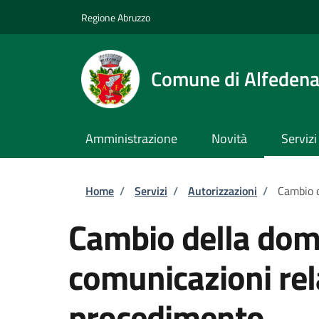
Salta al contenuto principale
Skip to footer content
Regione Abruzzo
Comune di Alfeden
Amministrazione
Novità
Servizi
Briciole di pane
Home
/
Servizi
/
Autorizzazioni
/
Cambio d
Cambio della domi
comunicazioni rel
procedimento