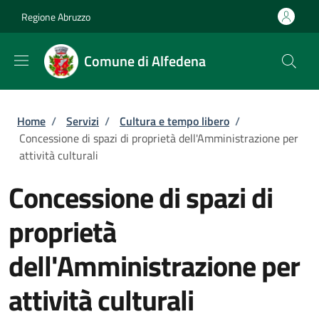
Salta al contenuto principale
Skip to footer content
Regione Abruzzo
Comune di Alfedena
Briciole di pane
Home
/
Servizi
/
Cultura e tempo libero
/
Concessione di spazi di proprietà dell'Amministrazione per
attività culturali
Concessione di spazi di
proprietà
dell'Amministrazione per
attività culturali