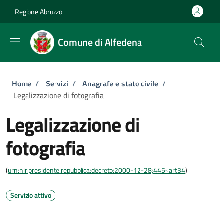
Salta al contenuto principale
Skip to footer content
Regione Abruzzo
Comune di Alfedena
Briciole di pane
Home
/
Servizi
/
Anagrafe e stato civile
/
Legalizzazione di fotografia
Legalizzazione di
fotografia
(
urn:nir:presidente.repubblica:decreto:2000-12-28;445~art34
)
Servizio attivo