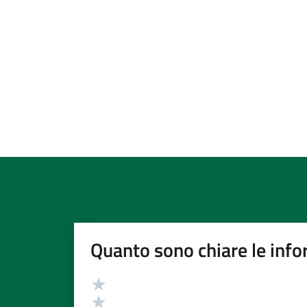
Quanto sono chiare le info
Valutazione
Valuta 5 stelle su 5
Valuta 4 stelle su 5