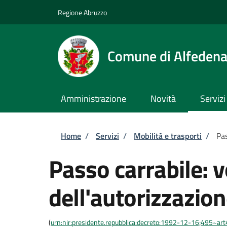
Salta al contenuto principale
Skip to footer content
Regione Abruzzo
Comune di Alfeden
Amministrazione
Novità
Servizi
Briciole di pane
Home
/
Servizi
/
Mobilità e trasporti
/
Pas
Passo carrabile: 
dell'autorizzazio
(
urn:nir:presidente.repubblica:decreto:1992-12-16;495~ar