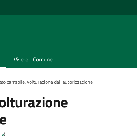
a
Vivere il Comune
so carrabile: volturazione dell'autorizzazione
volturazione
ne
t46
)