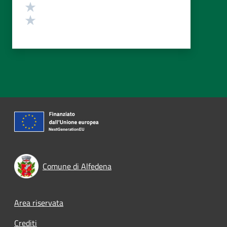
Valuta 2 stelle su 5
Valuta 1 stelle su 5
Comune di Alfedena
Footer menu
Area riservata
Crediti