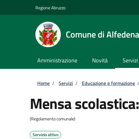
Salta al contenuto principale
Skip to footer content
Regione Abruzzo
Comune di Alfeden
Amministrazione
Novità
Servizi
Briciole di pane
Home
/
Servizi
/
Educazione e formazione
Mensa scolastica: 
(Regolamento comunale)
Servizio attivo