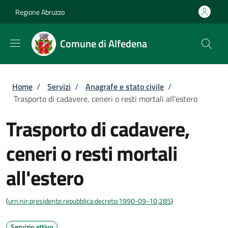
Salta al contenuto principale
Skip to footer content
Regione Abruzzo
Comune di Alfedena
Briciole di pane
Home
/
Servizi
/
Anagrafe e stato civile
/
Trasporto di cadavere, ceneri o resti mortali all'estero
Trasporto di cadavere,
ceneri o resti mortali
all'estero
(
urn:nir:presidente.repubblica:decreto:1990-09-10;285
)
Servizio attivo