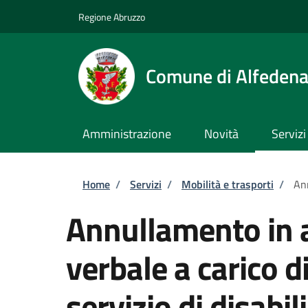
Salta al contenuto principale
Skip to footer content
Regione Abruzzo
Comune di Alfeden
Amministrazione
Novità
Servizi
Briciole di pane
Home
/
Servizi
/
Mobilità e trasporti
/
Ann
Annullamento in a
verbale a carico d
servizio di disabili