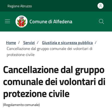
Salta al contenuto principale
Skip to footer content
Regione Abruzzo
Comune di Alfedena
Briciole di pane
Home
/
Servizi
/
Giustizia e sicurezza pubblica
/
Cancellazione dal gruppo comunale dei volontari di
protezione civile
Cancellazione dal gruppo
comunale dei volontari di
protezione civile
(Regolamento comunale)